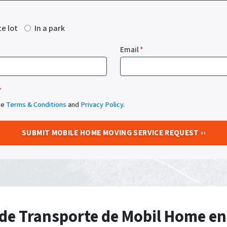
te lot
In a park
Email
*
*
he
Terms & Conditions
and
Privacy Policy
.
o de Transporte de Mobil Home en