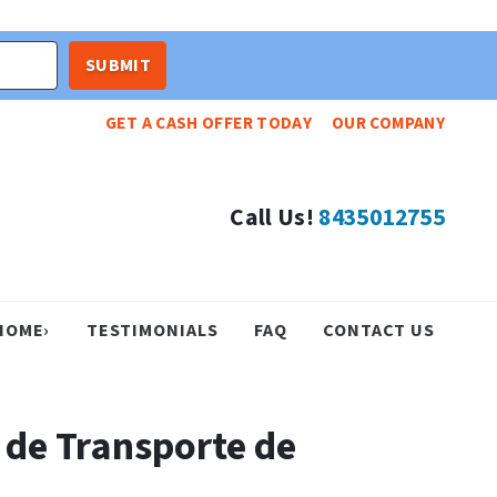
GET A CASH OFFER TODAY
OUR COMPANY
Call Us!
8435012755
HOME›
TESTIMONIALS
FAQ
CONTACT US
 de Transporte de