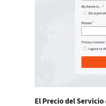
My home is…
*
On a priva
Phone
*
Privacy Consent
I agree to t
El Precio del Servici