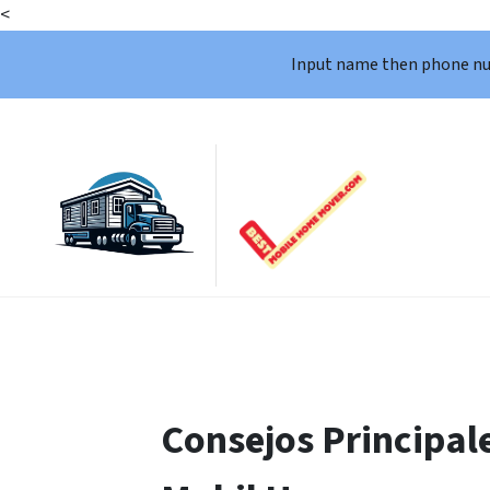
<
Input name then phone n
Consejos Principal